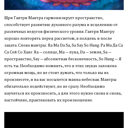
Шри Гаятри Мантра гармонизирует пространство,
способствует развитию духовного разума и исцелению от
различных недугов физического уровня. Гаятри Мантру
хорошо повторять перед рассветом, в полдень и после
заката. Слова мантры: Ra Ma Da Sa, Sa Say So Hung. Ра Ма Да Са
Са Сей Со Ханг. Ra — солнце, Ма — луна, Dа — земля, Sа —
пространство, Say — абсолютная бесконечность, So Hung — Я
есть ты. Необходимо помнить, что в этих звуках заложена
огромная мощь, но не стоит думать, что только вы их
произнесете, и на вас посыпется манна небесная. Мантры
обязательно подействуют, но не сразу. Необходимо
научиться их произносить, а для этого нужно снова и снова,
настойчиво, практиковать их произношение.