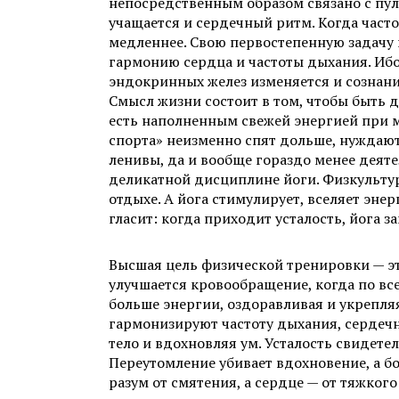
непосредственным образом связано с пул
учащается и сердечный ритм. Когда част
медленнее. Свою первостепенную задачу й
гармонию сердца и частоты дыхания. Ибо
эндокринных желез изменяется и сознан
Смысл жизни состоит в том, чтобы быть 
есть наполненным свежей энергией при 
спорта» неизменно спят дольше, нуждают
ленивы, да и вообще гораздо менее деятел
деликатной дисциплине йоги. Физкультур
отдыхе. А йога стимулирует, вселяет эне
гласит: когда приходит усталость, йога з
Высшая цель физической тренировки — это
улучшается кровообращение, когда по вс
больше энергии, оздоравливая и укрепля
гармонизируют частоту дыхания, сердеч
тело и вдохновляя ум. Усталость свидете
Переутомление убивает вдохновение, а б
разум от смятения, а сердце — от тяжкого