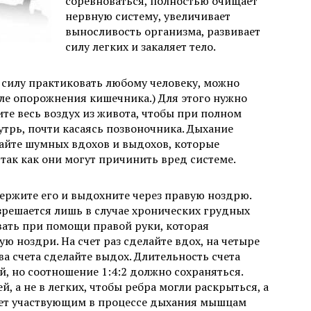
соревноваться, полностью очищает
нервную систему, увеличивает
выносливость организма, развивает
силу легких и закаляет тело.
силу практиковать любому человеку, можно
сле опорожнения кишечника.) Для этого нужно
те весь воздух из живота, чтобы при полном
рь, почти касаясь позвоночника. Дыхание
айте шумных вдохов и выдохов, которые
так как они могут причинить вред системе.
держите его и выдохните через правую ноздрю.
решается лишь в случае хронических грудных
вать при помощи правой руки, которая
ю ноздри. На счет раз сделайте вдох, на четыре
ва счета сделайте выдох. Длительность счета
, но соотношение 1:4:2 должно сохраняться.
, а не в легких, чтобы ребра могли раскрыться, а
ляет участвующим в процессе дыхания мышцам