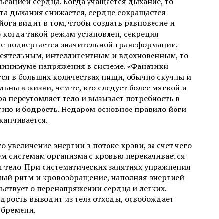
ьсацией сердца. Когда учащается дыхание, то
ота дыхания снижается, сердце сокращается
ога видит в том, чтобы создать равновесие и
 когда такой режим установлен, секреция
ие подвергается значительной трансформации.
деятельным, интеллигентным и вдохновенным, то
минимуме напряжения в системе. «Фанатики
ся в больших количествах пищи, обычно скучны и
ьны в жизни, чем те, кто следует более мягкой и
а переутомляет тело и вызывает потребность в
ргию и бодрость. Недаром основное правило йоги
аканчивается.
 увеличение энергии в потоке крови, за счет чего
ем системам организма с кровью перекачивается
я тело. При систематических занятиях упражнения
ный ритм и кровообращение, наполняя энергией
льствует о перенапряжении сердца и легких.
одрость выводит из тела отходы, освобождает
 бремени.