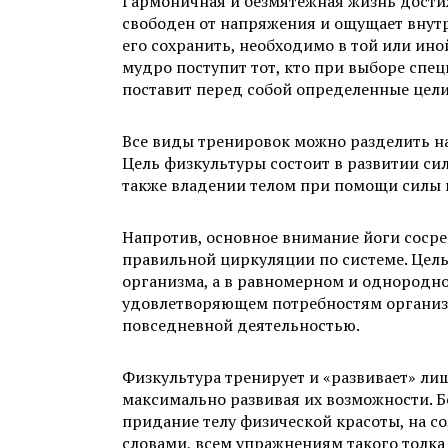
Гармоничная и безмятежная жизнь дости
свободен от напряжения и ощущает внутр
его сохранить, необходимо в той или ин
мудро поступит тот, кто при выборе спе
поставит перед собой определенные цели
Все виды тренировок можно разделить на
Цель физкультуры состоит в развитии сил
также владении телом при помощи силы 
Напротив, основное внимание йоги сосре
правильной циркуляции по системе. Цель
организма, а в равномерном и однородно
удовлетворяющем потребностям организ
повседневной деятельностью.
Физкультура тренирует и «развивает» л
максимально развивая их возможности. Б
придание телу физической красоты, на со
словами, всем упражнениям такого толк