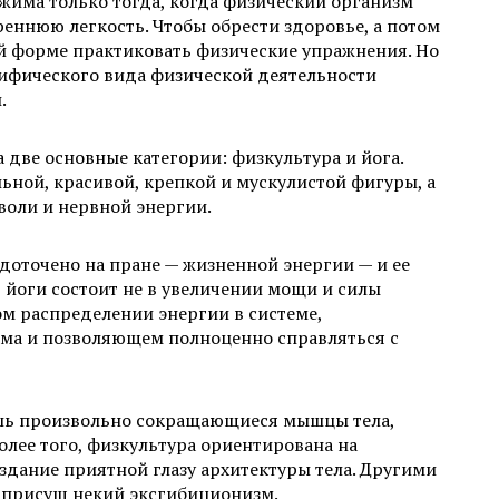
жима только тогда, когда физический организм
еннюю легкость. Чтобы обрести здоровье, а потом
ой форме практиковать физические упражнения. Но
цифического вида физической деятельности
.
 две основные категории: физкультура и йога.
ьной, красивой, крепкой и мускулистой фигуры, а
воли и нервной энергии.
доточено на пране — жизненной энергии — и ее
 йоги состоит не в увеличении мощи и силы
м распределении энергии в системе,
ма и позволяющем полноценно справляться с
ишь произвольно сокращающиеся мышцы тела,
олее того, физкультура ориентирована на
здание приятной глазу архитектуры тела. Другими
а присущ некий эксгибиционизм.