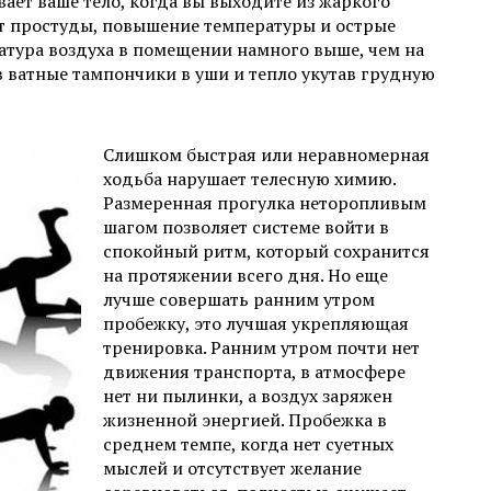
ает ваше тело, когда вы выходите из жаркого
т простуды, повышение температуры и острые
атура воздуха в помещении намного выше, чем на
в ватные тампончики в уши и тепло укутав грудную
Слишком быстрая или неравномерная
ходьба нарушает телесную химию.
Размеренная прогулка неторопливым
шагом позволяет системе войти в
спокойный ритм, который сохранится
на протяжении всего дня. Но еще
лучше совершать ранним утром
пробежку, это лучшая укрепляющая
тренировка. Ранним утром почти нет
движения транспорта, в атмосфере
нет ни пылинки, а воздух заряжен
жизненной энергией. Пробежка в
среднем темпе, когда нет суетных
мыслей и отсутствует желание